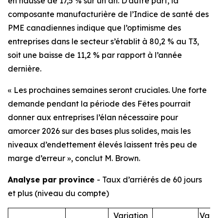
en hausse de 17,5 % sur un an. D’autre part, la
composante manufacturière de l’Indice de santé des
PME canadiennes indique que l’optimisme des
entreprises dans le secteur s’établit à 80,2 % au T3,
soit une baisse de 11,2 % par rapport à l’année
dernière.
« Les prochaines semaines seront cruciales. Une forte
demande pendant la période des Fêtes pourrait
donner aux entreprises l’élan nécessaire pour
amorcer 2026 sur des bases plus solides, mais les
niveaux d’endettement élevés laissent très peu de
marge d’erreur », conclut M. Brown.
Analyse par province
- Taux d’arriérés de 60 jours
et plus (niveau du compte)
Variation
Vari