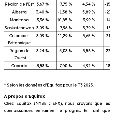
Région de l’Est
3,67
%
7,75
%
4,54
%
-15,
Alberta
3,40
%
-1,58
%
5,89
%
-27,
Manitoba
3,36
%
10,85
%
3,99
%
-14,
Saskatchewan
3,09
%
7,96
%
5,79
%
-16,
Colombie-
3,09
%
11,29
%
5,65
%
-21,
Britannique
Région de
3,24
%
5,03
%
5,56
%
-22,
l’Ouest
Canada
3,53
%
7,00
%
4,92
%
-18,
* Selon les données d’Equifax pour le T3 2025.
À propos d’Equifax
Chez Equifax (NYSE : EFX), nous croyons que les
connaissances entraînent le progrès. En tant que