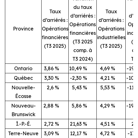
du taux
Taux
Taux
d’arriérés :
d’ar
d’arriérés :
d’arriérés :
Opérations
Opé
Province
Opérations
Opérations
financières
indus
financières
industrielles
(T3 2025
(T
(T3 2025)
(T3 2025)
comp. à
co
T3 2024)
T3
Ontario
3,86
%
10,49
%
4,69
%
-19,
Québec
3,30
%
-2,30
%
4,21
%
-10,
Nouvelle-
2,6
%
5,43
%
5,53
%
-11,
Écosse
Nouveau-
2,88
%
5,86
%
4,29
%
-19,
Brunswick
Î.-P.-É.
2,72
%
21,63
%
4,51
%
2,
Terre-Neuve
3,09
%
12,17
%
4,72
%
-17,