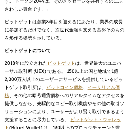
す。 トークン2049は、そのメッセージを共有するのにふ
さわしい舞台です。」
ビットゲットは創業8年目を迎えるにあたり、業界の成長
に参加するだけでなく、次世代金融を支える基盤そのもの
を形作る姿勢を示している。
ビットゲットについて
2018年に設立された
ビットゲット
は、世界最大のユニバ
ーサル取引所 (UEX) である。 150以上の国と地域で1億
2,000万人以上のユーザーにサービスを提供しているビッ
トゲット取引所は、
ビットコイン価格
、
イーサリアム価
格
、その他の暗号通貨価格へのリアルタイムなアクセスを
提供しながら、先駆的なコピー取引機能やその他の取引ソ
リューションにより、ユーザーがより賢く取引できるよう
支援することに尽力している。
ビットゲット・ウォレッ
ト
(Bitget Wallet) は、130以上のブロックチェーンと数