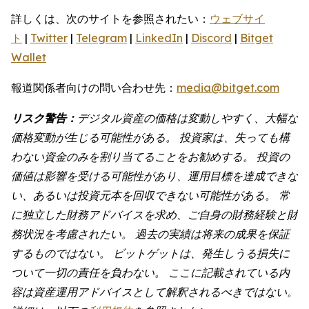
詳しくは、次のサイトを参照されたい：
ウェブサイ
ト
|
Twitter
|
Telegram
|
LinkedIn
|
Discord
|
Bitget
Wallet
報道関係者向けの問い合わせ先：
media@bitget.com
リスク警告：
デジタル資産の価格は変動しやすく、大幅な
価格変動が生じる可能性がある。 投資家は、失っても構
わない資金のみを割り当てることをお勧めする。 投資の
価値は影響を受ける可能性があり、運用目標を達成できな
い、あるいは投資元本を回収できない可能性がある。 常
に独立した財務アドバイスを求め、ご自身の財務経験と財
務状況を考慮されたい。 過去の実績は将来の成果を保証
するものではない。 ビットゲットは、発生しうる損失に
ついて一切の責任を負わない。 ここに記載されている内
容は資産運用アドバイスとして解釈されるべきではない。