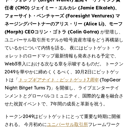
任者 (CMO) ジェイミー・エルカレ (Jamie Elkaleh)、
フォーサイト・ベンチャーズ (Foresight Ventures) マ
ネージングパートナーのアリス・リー (Alice Li)、モーフ
(Morph) CEOコリン・ゴトラ (Colin Gotra)
が登壇し、
ユニバーサル取引所モデルが暗号資産市場をどう再構築し
ているかについて内情を語る。 夜にはビットゲット・ウ
ォレットのロードマップ最新情報も発表される予定で、
Web3導入における次なる章を示唆するものだ。 トークン
2049を華やかに締めくくるべく、10月2日にビットゲッ
トは「
トップギアナイト：ビットゲット7周年
(TopGear
Night: Bitget Turns 7)」を開催し、ライブエンターテイ
ンメントとグローバルコミュニティ、国際的な趣を融合さ
せた祝賀イベントで、7年間の成長と革新を祝う。
トークン2049はビットゲットにとって重要な時期に開催
される。 今月初めに
ユニバーサル取引所
フレームワーク