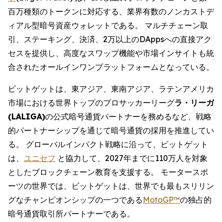
百万種類のトークンに対応する、業界有数のノンカストデ
ィアル型暗号資産ウォレットである。 マルチチェーン取
引、ステーキング、決済、2万以上のDAppsへの直接アク
セスを提供し、高度なスワップ機能や市場インサイトも統
合されたオールインワンプラットフォームとなっている。
ビットゲットは、東アジア、東南アジア、ラテンアメリカ
市場における世界トップのプロサッカーリーグ
ラ・リーガ
(LALIGA)
の公式暗号通貨パートナーを務めるなど、戦略
的パートナーシップを通じて暗号通貨の採用を推進してい
る。 グローバルインパクト戦略に沿って、ビットゲット
は、
ユニセフ
と協力して、2027年までに110万人を対象
としたブロックチェーン教育を支援する。 モータースポ
ーツの世界では、ビットゲットは、世界でも最もスリリン
グなチャンピオンシップの一つである
MotoGP™
の独占的
暗号通貨取引所パートナーである。