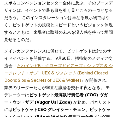
スポ＆コンベンションセンター全体に及ぶ。そのブースデ
ザインは、イベントで最も目を引く見どころの一つとなる
だろう。 このインスタレーションは単なる展示物ではな
く、ビットゲットの規模とスピードというビジョンを体現
するとともに、来場者に取引の未来を没入感を持って垣間
見せるものだ。
メインカンファレンスに併せて、ビットゲットは2つのサ
イドイベントを開催する。 9月30日、招待制のメディア交
流会「
ビハインドB・クローズドドアーズ：シップス & シ
ークレット・オブ・UEX & ウォレット (Behind Closed
Doors: Sips & Secrets of UEX & Wallet)
」が開催され、
業界のリーダーたちが率直な議論を交わす夜となる。 モ
デレーターは
ビットゲット最高執行責任者 (COO) ヴガ
ー・ウシ・ザデ (Vugar Usi Zade)
が務め、パネリスト
には
ビットゲットCEO グレイシー・チェン、ビットゲッ
ト・ウォレット (Bitget Wallet) 最高マーケティング責