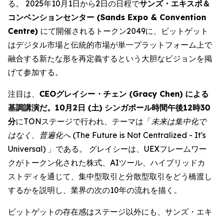
る。 2025年10月1日から2日の日程で
サンズ・エキスポ＆
コンベンションセンター (Sands Expo & Convention
Centre)
にて開催されるトークン2049に、ビットゲット
はデジタル市場と伝統的市場が単一プラットフォーム上で
融合する新たな形を再定義するという大胆なビジョンを掲
げて参加する。
注目は、
CEOグレイシー・チェン (Gracy Chen) による
基調講演だ。10月2日 (土) シンガポール時間午後12時30
分
にTONステージで行われ、テーマは「
未来は集中化で
はなく、普遍化へ (The Future is Not Centralized - It's
Universal)
」である。 グレイシーは、UEXフレームワー
クがトークン化された株式、AIツール、ハイブリッドカ
ストディを通じて、集中型取引と分散型取引をどう橋渡し
するかを説明し、業界の次の10年の流れを描く。
ビットゲットの存在感はステージ以外にも、サンズ・エキ