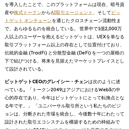
を導入したことで、このプラットフォームは現在、暗号資
産や
株式トークン
から
AI取引エージェント
、そして
ビッ
トゲット オンチェーン
を通じたクロスチェーン流動性ま
で、あらゆるものを統合している。 世界中で1億2,000万
人以上のユーザーを抱えるビットゲットは、UEXを単なる
取引プラットフォーム以上の存在として位置付けており、
伝統的金融 (TradFi) と分散型金融 (DeFi) を一つの屋根の
下で結びつける、将来を見据えたマーケットプレイスとし
て設計されている。
ビットゲットCEOのグレイシー・チェン
は次のように述
べている
。
「トークン2049はアジアにおけるWeb3の中
心的存在であり、今年はビットゲットにとって転換点とな
る年です。」 「ユニバーサル取引所という私たちのビジ
ョンは、分断された市場を統合し、今後数十年にわたって
設計された取引エコシステムを構築するための枠組みで