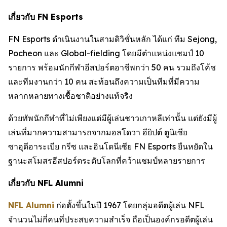
เกี่ยวกับ FN Esports
FN Esports ดำเนินงานในสามดิวิชั่นหลัก ได้แก่ ทีม Sejong,
Pocheon และ Global-fielding โดยมีตำแหน่งแชมป์ 10
รายการ พร้อมนักกีฬาอีสปอร์ตอาชีพกว่า 50 คน รวมถึงโค้ช
และทีมงานกว่า 10 คน สะท้อนถึงความเป็นทีมที่มีความ
หลากหลายทางเชื้อชาติอย่างแท้จริง
ด้วยทัพนักกีฬาที่ไม่เพียงแต่มีผู้เล่นชาวเกาหลีเท่านั้น แต่ยังมีผู้
เล่นที่มากความสามารถจากมอลโดวา อียิปต์ ตูนิเซีย
ซาอุดีอาระเบีย กรีซ และอินโดนีเซีย FN Esports ยืนหยัดใน
ฐานะสโมสรอีสปอร์ตระดับโลกที่คว้าแชมป์หลายรายการ
เกี่ยวกับ NFL Alumni
NFL Alumni
ก่อตั้งขึ้นในปี 1967 โดยกลุ่มอดีตผู้เล่น NFL
จำนวนไม่กี่คนที่ประสบความสำเร็จ ถือเป็นองค์กรอดีตผู้เล่น