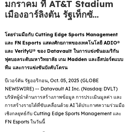
มกราคม ที่ AT&T Stadium
เมืองอาร์ลิงตัน รัฐเท็กซั…
โดยร่วมมือกับ Cutting Edge Sports Management
และ FN Esports แสดงศักยภาพของเทคโนโลยี ADIO®
และ VerifyU® ของ Datavault ในการแข่งขันอเมริกัน
ฟุตบอลระดับมหาวิทยาลัย เกม Madden และอีสปอร์ตแบบ
ทีม และการแข่งขันบังคับโดรน
บีเวอร์ตัน รัฐออริกอน, Oct. 05, 2025 (GLOBE
NEWSWIRE) -- Datavault AI Inc. (Nasdaq: DVLT)
บริษัทผู้นำด้านการสร้างภาพข้อมูล การประเมินมูลค่า และ
การสร้างรายได้ที่ขับเคลื่อนด้วย AI ได้ประกาศความร่วมมือ
เชิงกลยุทธ์กับ Cutting Edge Sports Management และ
FN Esports ในวันนี้