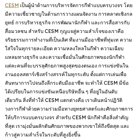
CESM
เป็นผู้นำด้านการบริหารจัดการกีฬาแบบครบวงจร โดย
มีความเชี่ยวชาญในด้านการวางแผนจัดงาน การตลาดเชิงกล
ยุทธ์ การบริหารธุรกิจ การพัฒนานักกีฬา และการสื่อสารกับ
สื่อมวลชน สำหรับ CESM กุญแจสู่ความสำเร็จของเราคือ
จริยธรรมการทำงานที่เป็นเลิศ ทีมงานมืออาชีพที่ทุ่มเท ความ
ใส่ใจในทุกรายละเอียด ความหลงใหลในกีฬา ความเฉียบ
แหลมทางธุรกิจ และความเชื่อมั่นในศักยภาพของนักกีฬา
แต่ละคนที่จะบรรลุศักยภาพสูงสุดของตนเอง การแข่งขันใน
งานออลสตาร์เชิงสร้างสรรค์ในทุกระดับ ตั้งแต่การเล่นเพื่อ
สันทนาการไปจนถึงลีกระดับมืออาชีพ จะทำให้ CESM มีข้อ
ได้เปรียบในการแข่งขันเหนือบริษัทอื่น ๆ ที่อยู่ในอันดับ
เดียวกัน สิ่งที่ทำให้ CESM แตกต่างคือ เราเดินหน้าปฏิวัติ
วงการกีฬาด้วยความร่วมมือทางยุทธศาสตร์และศักยภาพการ
ให้บริการแบบครบวงจร สำหรับ CESM นักกีฬาคือสิ่งสำคัญ
ที่สุด เรามุ่งมั่นผลักดันศักยภาพของพวกเขาให้ถึงขีดสุด และ
ก้าวสู่ความสำเร็จในระดับที่สูงยิ่งขึ้น