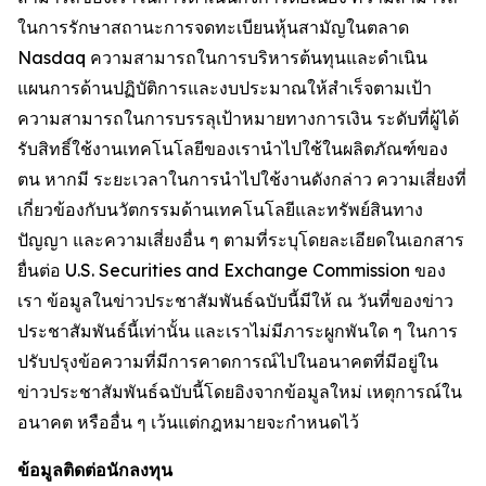
ในการรักษาสถานะการจดทะเบียนหุ้นสามัญในตลาด
Nasdaq ความสามารถในการบริหารต้นทุนและดำเนิน
แผนการด้านปฏิบัติการและงบประมาณให้สำเร็จตามเป้า
ความสามารถในการบรรลุเป้าหมายทางการเงิน ระดับที่ผู้ได้
รับสิทธิ์ใช้งานเทคโนโลยีของเรานำไปใช้ในผลิตภัณฑ์ของ
ตน หากมี ระยะเวลาในการนำไปใช้งานดังกล่าว ความเสี่ยงที่
เกี่ยวข้องกับนวัตกรรมด้านเทคโนโลยีและทรัพย์สินทาง
ปัญญา และความเสี่ยงอื่น ๆ ตามที่ระบุโดยละเอียดในเอกสาร
ยื่นต่อ U.S. Securities and Exchange Commission ของ
เรา ข้อมูลในข่าวประชาสัมพันธ์ฉบับนี้มีให้ ณ วันที่ของข่าว
ประชาสัมพันธ์นี้เท่านั้น และเราไม่มีภาระผูกพันใด ๆ ในการ
ปรับปรุงข้อความที่มีการคาดการณ์ไปในอนาคตที่มีอยู่ใน
ข่าวประชาสัมพันธ์ฉบับนี้โดยอิงจากข้อมูลใหม่ เหตุการณ์ใน
อนาคต หรืออื่น ๆ เว้นแต่กฎหมายจะกำหนดไว้
ข้อมูลติดต่อนักลงทุน