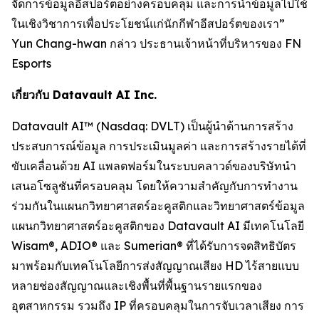
จัดการข้อมูลอีสปอร์ตอย่างครอบคลุม และการนำข้อมูลไปใช้
ในเชิงวิชาการเพื่อประโยชน์แก่นักกีฬาอีสปอร์ตของเรา”
Yun Chang-hwan กล่าว ประธานเจ้าหน้าที่บริหารของ FN
Esports
เกี่ยวกับ Datavault AI Inc.
Datavault AI™ (Nasdaq: DVLT) เป็นผู้นำด้านการสร้าง
ประสบการณ์ข้อมูล การประเมินมูลค่า และการสร้างรายได้ที่
ขับเคลื่อนด้วย AI แพลตฟอร์มในระบบคลาวด์ของบริษัทนำ
เสนอโซลูชันที่ครอบคลุม โดยให้ความสำคัญกับการทำงาน
ร่วมกันในแผนกวิทยาศาสตร์อะคูสติกและวิทยาศาสตร์ข้อมูล
แผนกวิทยาศาสตร์อะคูสติกของ Datavault AI มีเทคโนโลยี
Wisam®, ADIO® และ Sumerian® ที่ได้รับการจดสิทธิบัตร
มาพร้อมกับเทคโนโลยีการส่งสัญญาณเสียง HD ไร้สายแบบ
หลายช่องสัญญาณและเชิงพื้นที่พื้นฐานรายแรกของ
อุตสาหกรรม รวมถึง IP ที่ครอบคลุมในการจับเวลาเสียง การ