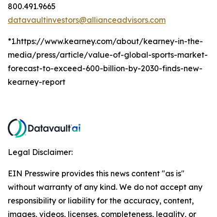
800.491.9665
datavaultinvestors@allianceadvisors.com
*1.https://www.kearney.com/about/kearney-in-the-
media/press/article/value-of-global-sports-market-
forecast-to-exceed-600-billion-by-2030-finds-new-
kearney-report
Legal Disclaimer:
EIN Presswire provides this news content "as is"
without warranty of any kind. We do not accept any
responsibility or liability for the accuracy, content,
images, videos, licenses, completeness, legality, or