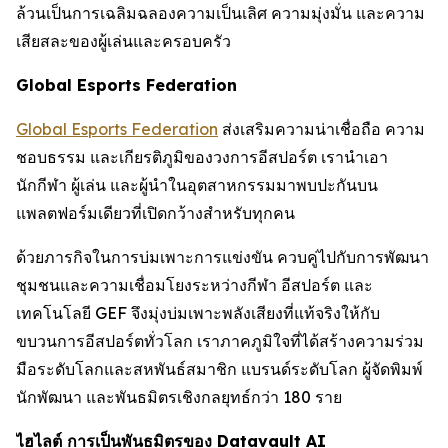
ล้วนเป็นการเฉลิมฉลองความเป็นเลิศ ความมุ่งมั่น และความ
เสียสละของผู้เล่นและครอบครัว
Global Esports Federation
Global Esports Federation
ส่งเสริมความน่าเชื่อถือ ความ
ชอบธรรม และเกียรติภูมิของวงการอีสปอร์ต เรานำเอา
นักกีฬา ผู้เล่น และผู้นำในอุตสาหกรรมมาพบปะกันบน
แพลตฟอร์มเดียวที่เปิดกว้างสำหรับทุกคน
ด้วยภารกิจในการบ่มเพาะการแข่งขัน ควบคู่ไปกับการพัฒนา
ชุมชนและความเชื่อมโยงระหว่างกีฬา อีสปอร์ต และ
เทคโนโลยี GEF จึงมุ่งบ่มเพาะพลังเสียงที่แท้จริงให้กับ
ขบวนการอีสปอร์ตทั่วโลก เราภาคภูมิใจที่ได้สร้างความร่วม
มือระดับโลกและสหพันธ์สมาชิก แบรนด์ระดับโลก ผู้จัดพิมพ์
นักพัฒนา และพันธมิตรเชิงกลยุทธ์กว่า 180 ราย
ไฮไลต์ การเป็นพันธมิตรของ Datavault AI