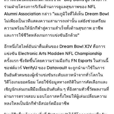
ร่วมฝ่ายโครงการริเริ่มด้านการดูแลสุขภาพของ NFL
Alumni Association กล่าว “ผมภูมิใจที่ได้เห็น Dream Bowl
ไม่เพียงเป็นเวทีแสดงความสามารถเท่านั้น แต่ยังช่วยเตรียม
ความพร้อมให้นักกีฬาสู่ความสำเร็จทั้งด้านสุขภาพ อาชีพ
และการใช้ชีวิตหลังเกมการแข่งขันอีกด้วย”
อีกหนึ่งไฮไลต์อันน่าตื่นเต้นของ Dream Bowl XIV คือการ
แข่งขัน Electronic Arts Madden NFL Championship
ครั้งแรก ซึ่งจัดขึ้นโดยความร่วมมือกับ FN Esports ในส่วนนี้
ซอฟต์แวร์ VerifyU ของ Datavault จะถูกนำมาใช้ในการ
ยืนยันตัวตนของผู้เข้าแข่งขันระดับแถวหน้าจากทั่วโลกใน
วิดีโอเกมยอดนิยม โดยใช้ข้อมูลทางสถิติในการคัดเลือกและ
เชิญนักเล่นเกมฝีมือเยี่ยมอันดับต้น ๆ ที่อิงตามตัวชี้วัดผลงานที่
ผ่านการตรวจสอบ มอบโอกาสครั้งใหม่ให้ผู้เล่นเปลี่ยนความ
หลงใหลเป็นนักกีฬาอีสปอร์ตมืออาชีพ