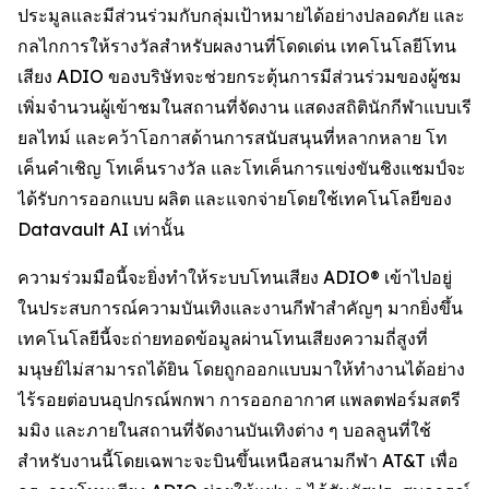
ประมูลและมีส่วนร่วมกับกลุ่มเป้าหมายได้อย่างปลอดภัย และ
กลไกการให้รางวัลสำหรับผลงานที่โดดเด่น เทคโนโลยีโทน
เสียง ADIO ของบริษัทจะช่วยกระตุ้นการมีส่วนร่วมของผู้ชม
เพิ่มจำนวนผู้เข้าชมในสถานที่จัดงาน แสดงสถิตินักกีฬาแบบเรี
ยลไทม์ และคว้าโอกาสด้านการสนับสนุนที่หลากหลาย โท
เค็นคำเชิญ โทเค็นรางวัล และโทเค็นการแข่งขันชิงแชมป์จะ
ได้รับการออกแบบ ผลิต และแจกจ่ายโดยใช้เทคโนโลยีของ
Datavault AI เท่านั้น
ความร่วมมือนี้จะยิ่งทำให้ระบบโทนเสียง ADIO® เข้าไปอยู่
ในประสบการณ์ความบันเทิงและงานกีฬาสำคัญๆ มากยิ่งขึ้น
เทคโนโลยีนี้จะถ่ายทอดข้อมูลผ่านโทนเสียงความถี่สูงที่
มนุษย์ไม่สามารถได้ยิน โดยถูกออกแบบมาให้ทำงานได้อย่าง
ไร้รอยต่อบนอุปกรณ์พกพา การออกอากาศ แพลตฟอร์มสตรี
มมิง และภายในสถานที่จัดงานบันเทิงต่าง ๆ บอลลูนที่ใช้
สำหรับงานนี้โดยเฉพาะจะบินขึ้นเหนือสนามกีฬา AT&T เพื่อ