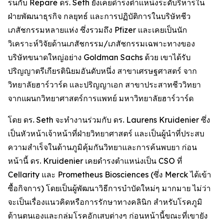
รนกับ Repare ดร. Seth ยังเคยดำรงตำแหน่งระดับริหารใน
ฝ่ายพัฒนาธุรกิจ กลยุทธ์ และการปฏิบัติการในบริษัทชีว
เภสัชกรรมหลายแห่ง ซึ่งรวมถึง Pfizer และเคยเป็นนัก
วิเคราะห์วิจัยด้านเภสัชกรรม/เภสัชกรรมเฉพาะทางของ
บริษัทขนาดใหญ่อย่าง Goldman Sachs ด้วย เขาได้รับ
ปริญญาตรีเกียรตินิยมอันดับหนึ่ง สาขาเศรษฐศาสตร์ จาก
วิทยาลัยฮาร์วาร์ด และปริญญาเอก สาขาประสาทชีววิทยา
จากแผนกวิทยาศาสตร์การแพทย์ มหาวิทยาลัยฮาร์วาร์ด
โดย ดร. Seth จะทำงานร่วมกับ ดร. Laurens Kruidenier ซึ่ง
เป็นหัวหน้าเจ้าหน้าที่ฝ่ายวิทยาศาสตร์ และเป็นผู้นำที่ประสบ
ความสำเร็จในด้านภูมิคุ้มกันวิทยาและการค้นพบยา ก่อน
หน้านี้ ดร. Kruidenier เคยดำรงตำแหน่งเป็น CSO ที่
Cellarity และ Prometheus Biosciences (ซึ่ง Merck ได้เข้า
ซื้อกิจการ) โดยเป็นผู้พัฒนาวิธีการบำบัดใหม่ๆ มากมาย ไม่ว่า
จะเป็นเรื่องแนวคิดหรือการรักษาทางคลินิก สำหรับโรคภูมิ
ต้านตนเองและกลุ่มโรคอักเสบต่างๆ ก่อนหน้านี้ขณะที่เขายัง