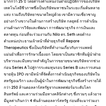
มากกว่า 25 ปี โดยดำรงตำแหน่งในฝ่ายปฏิบัติการของบริษัท
เทคโนโลยีชีวภาพซึ่งเป็นบริษัทมหาชนในระยะเริ่มต้นหลาย
แห่ง รวมถึงบริษัทยาขนาดใหญ่ด้วย เขามีความเชี่ยวชาญ
อย่างกว้างขวางในด้านการสร้างบริษัท กลยุทธ์ การดำเนิน
งานด้านการวิจัยและพัฒนา การพัฒนาธุรกิจ การเงินและ
ตลาดทุน ก่อนที่จะร่วมงานกับ Nilo ดร. Seth เคยดำรง
ตำแหน่งประธานเจ้าหน้าที่ฝ่ายธุรกิจที่ Repare
Therapeutics ซึ่งเป็นบริษัทที่ทำงานเกี่ยวกับการแพทย์
แม่นยำเพื่อการรักษาเนื้องอก โดยเขาเป็นสมาชิกทีมผู้นำฝ่าย
บริหารและมีบทบาทสำคัญในการขยายขนาดบริษัทจากช่วง
ก่อน Series A ไปสู่การระดมทุนรอบ Series B และการเสนอ
ขายหุ้น IPO เขามีหน้าที่จัดตั้งการดำเนินธุรกิจของบริษัทใน
สหรัฐอเมริกา และเป็นผู้นำในการพัฒนาธุรกิจซึ่งสร้างรายได้
กว่า 250 ล้านดอลลาร์สหรัฐจากแพลตฟอร์มระดับโลก
สินทรัพย์ และความร่วมมือทางคลินิกต่างๆ ซึ่งรวมๆ แล้วอาจ
มีมูลค่าเกินกว่า 4 พันล้านดอลลาร์สหรัฐ ก่อนที่จะมาร่วมงา