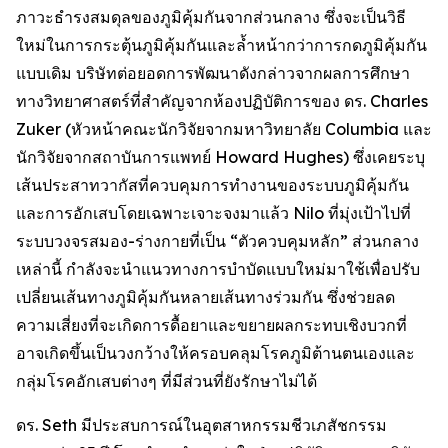
ภาวะธำรงสมดุลของภูมิคุ้มกันจากส่วนกลาง ซึ่งจะเป็นวิธี
ใหม่ในการกระตุ้นภูมิคุ้มกันและล้ำหน้ากว่าการกดภูมิคุ้มกัน
แบบเดิม บริษัทต่อยอดการพัฒนาดังกล่าวจากผลการศึกษา
ทางวิทยาศาสตร์ที่สำคัญจากห้องปฏิบัติการของ ดร. Charles
Zuker (หัวหน้าคณะนักวิจัยจากมหาวิทยาลัย Columbia และ
นักวิจัยจากสถาบันการแพทย์ Howard Hughes) ซึ่งเคยระบุ
เส้นประสาทวากัสที่ควบคุมการทำงานของระบบภูมิคุ้มกัน
และการอักเสบโดยเฉพาะเจาะจงมาแล้ว Nilo ที่มุ่งเป้าไปที่
ระบบวงจรสมอง-ร่างกายที่เป็น “ตัวควบคุมหลัก” ส่วนกลาง
เหล่านี้ กำลังจะนำแนวทางการบำบัดแบบใหม่มาใช้เพื่อปรับ
เปลี่ยนเส้นทางภูมิคุ้มกันหลายเส้นทางร่วมกัน ซึ่งช่วยลด
ความเสี่ยงที่จะเกิดการดื้อยาและขยายผลกระทบเชิงบวกที่
อาจเกิดขึ้นเป็นวงกว้างให้ครอบคลุมโรคภูมิต้านตนเองและ
กลุ่มโรคอักเสบต่างๆ ที่มีส่วนที่ยังรักษาไม่ได้
ดร. Seth มีประสบการณ์ในอุตสาหกรรมชีวเภสัชกรรม