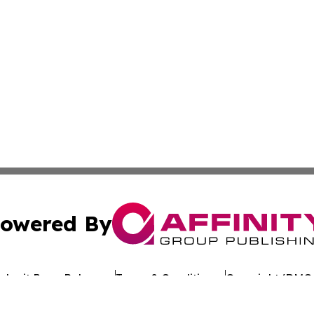
owered By
ubmit Press Release
Terms & Conditions
Copyright/DMCA
c. dba Affinity Group Publishing & Asia Pacific Finance D