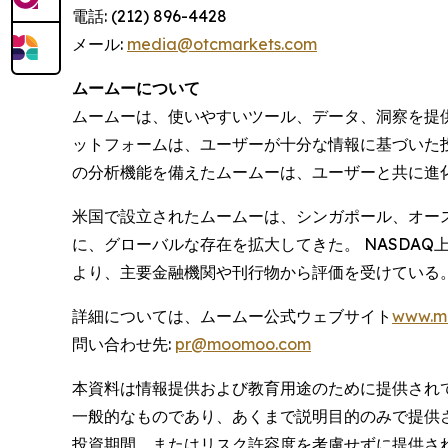
電話: (212) 896-4428
メール:
media@otcmarkets.com
ムームーについて
ムームーは、使いやすいツール、データ、洞察を提
ットフォームは、ユーザーが十分な情報に基づいた
の分析機能を備えたムームーは、ユーザーと共に進
米国で設立されたムームーは、シンガポール、オー
に、グローバルな存在を拡大してきた。 NASDA
より、主要金融機関や刊行物から評価を受けている
詳細については、ムームー公式ウェブサイト
www.m
問い合わせ先:
pr@moomoo.com
本資料は情報提供および教育用途のために提供され
一般的なものであり、あくまで説明目的のみで提供
投資期間、またはリスク許容度を考慮せずに提供さ