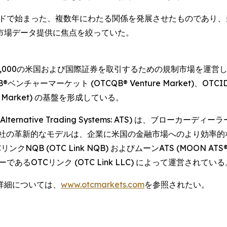
ンドで始まった、複数年にわたる関係を発展させたものであり、当
タイム市場データ提供に焦点を絞っていた。
 は、12,000の米国および国際証券を取引するための規制市場を運
B®ベンチャーマーケット (OTCQB® Venture Market)、OTCI
™ Market) の基盤を形成している。
(Alternative Trading Systems: ATS) は、ブ
の革新的なモデルは、企業に米国の金融市場へのより効率的なアク
、OTCリンクNQB (OTC Link NQB) およびムーンATS (MOO
あるOTCリンク (OTC Link LLC) によって運営されている
詳細については、
www.otcmarkets.com
を参照されたい。