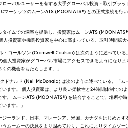
800万人以上のグローバルユーザーを有する大手グローバル投資・取引プラ
マーケッツのムーンATS (MOON ATS®) との正式接続
イムでの洞察を提供し、投資家はムーンATS (MOON ATS
の個人投資家や機関投資家を中心に高まっている、取引時間拡大
コールソン (Cromwell Coulson) は次のように述べ
、より多くの個人投資家がグローバル市場にアクセスできるようにな
多くの機会をもたらします。」
ル・マクドナルド (Neil McDonald) は次のように述べて
います。 個人投資家は、より良い柔軟性と24時間体制でのよ
。 ムーンATS (MOON ATS®) を統合することで、場
ています。」
ージーランド、日本、マレーシア、米国、カナダをはじめとす
いうムームーの決意をより固めており、これによりタイムゾー