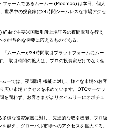
ットフォームであるムームー (Moomoo) は本日、個人
を行い、世界中の投資家に24時間シームレスな市場アクセ
®) 経由で主要米国取引所上場証券の夜間取引を行え
への世界的な需要に応えるものである。
ている。「ムームーが24時間取引プラットフォームにムー
ります。 取引時間の拡大は、プロの投資家だけでなく個
いる。「ムームーでは、夜間取引機能に対し、様々な市場のお客
り広い市場アクセスを求めています。OTCマーケッ
所や時間を問わず、お客さまがよりタイムリーにオポチュ
る多様な投資家層に対し、先進的な取引機能、プロ級
ンを越え、グローバル市場へのアクセスを拡大する。